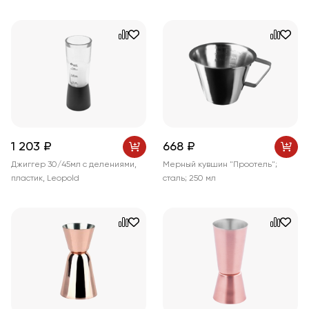
1 203 ₽
668 ₽
Джиггер 30/45мл с делениями,
Мерный кувшин "Проотель";
пластик, Leopold
сталь; 250 мл