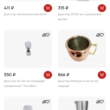
411 ₽
315 ₽
Джиггер металлический 60мл
Джиггер 25*50 мл c разметкой
внутри
550 ₽
866 ₽
Джиггер 20/40 мл поликарб.
Джиггер Moscow mule 60 мл
прозрачный "The Bars"
медный