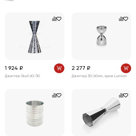
1 924 ₽
2 277 ₽
Джиггер Skull 60/30
Джиггер 30/60мл, хром Lumian