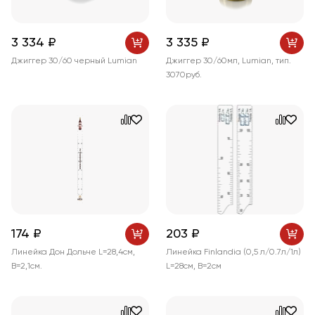
3 334 ₽
3 335 ₽
Джиггер 30/60 черный Lumian
Джиггер 30/60мл, Lumian, тип.
3070руб.
174 ₽
203 ₽
Линейка Дон Дольче L=28,4см,
Линейка Finlandia (0,5 л/0.7л/1л)
В=2,1см.
L=28см, B=2см