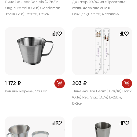
Линейка Jeck Deniels (0.7л/1л)
Джиггер 20/40мл «Проотель»;
Single Barrel (0.75л) Gentleman
сталь нержавеющая .;
Jack(0.75л) L=28см, B=2см
D=4.5/3.7,H=7.5см; металлич.
1 172 ₽
203 ₽
Кувшин мерный, 500 мл.
Линейка Jim Beam(0.7л/1л) Black
(0.1л) Red Stag(0.7л) L=28см,
B=2см