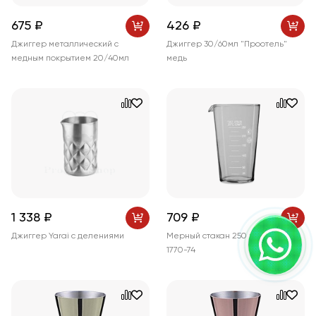
675 ₽
426 ₽
Джиггер металлический с
Джиггер 30/60мл "Проотель"
медным покрытием 20/40мл
медь
1 338 ₽
709 ₽
Джиггер Yarai с делениями
Мерный стакан 250 мл ГОСТ
1770-74