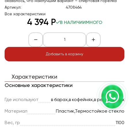
оказалось, что наилучший вариант – спиртовая горелка
Артикул:
4708464
Все характеристики
4 394
Р
В НАЛИЧИИ
МНОГО
Добавить в корзину
Характеристики
Основные характеристики
Где используют
в барах,в кофейнях,в ресторанах
Материал
Пластик,Термостойкое стекло
Вес, гр
1100