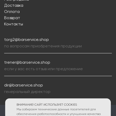
Доставка
Оплата
Возврат
Контакты
torg2@barservice.shop
по вопросам приобретения продукции
trener@barservice.shop
если у вас есть отзыв или предложение
dir@barservice.shop
генеральный директор
ВНИМАНИЕ! САЙТ ИСПОЛЬЗУЕТ COOKIES
Мы собираем технические данные посетителей для
ПОЛИТИКА КОНФИДЕНЦИАЛЬНОСТИ
обеспечения работоспособности и улучшения качества