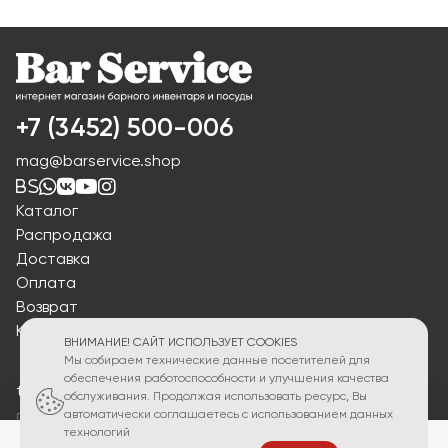
+7 (3452) 500-006
mag@barservice.shop
Каталог
Распродажа
Доставка
Оплата
Возврат
Контакты
ВНИМАНИЕ! САЙТ ИСПОЛЬЗУЕТ COOKIES
Мы собираем технические данные посетителей для
обеспечения работоспособности и улучшения качества
torg2@barservice.shop
обслуживания. Продолжая использовать ресурс, Вы
автоматически соглашаетесь с использованием данных
по вопросам приобретения продукции
технологий