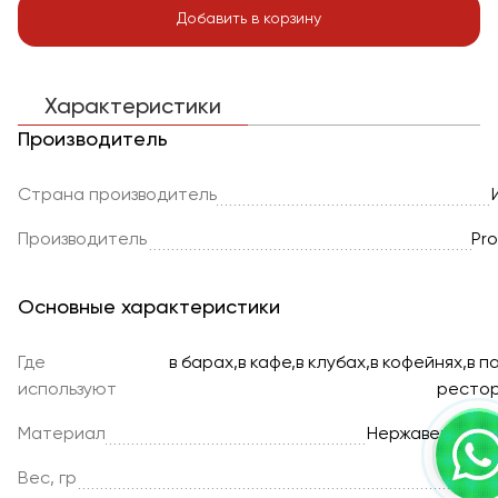
Добавить в корзину
Характеристики
Производитель
Страна производитель
Производитель
Pro
Основные характеристики
Где
в барах,в кафе,в клубах,в кофейнях,в п
используют
ресто
Материал
Нержавеющая 
Вес, гр