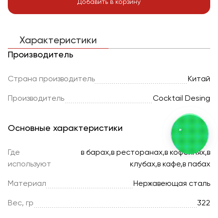
Добавить в корзину
Характеристики
Производитель
Страна производитель
Китай
Производитель
Cocktail Desing
Основные характеристики
Где
в барах,в ресторанах,в кофейнях,в
используют
клубах,в кафе,в пабах
Материал
Нержавеющая сталь
Вес, гр
322