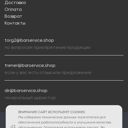
Доставка
Оплата
Возврат
Контакты
torg2@barservice.shop
по вопросам приобретения продукции
trener@barservice.shop
если у вас есть отзыв или предложение
dir@barservice.shop
генеральный директор
ВНИМАНИЕ! САЙТ ИСПОЛЬЗУЕТ COOKIES
Мы собираем технические данные посетителей для
ПОЛИТИКА КОНФИДЕНЦИАЛЬНОСТИ
обеспечения работоспособности и улучшения качества
обслуживания. Продолжая использовать ресурс, Вы