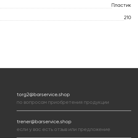
Пластик
210
torg2@barservice.shop
по вопросам приобретения продукции
trener@barservice.shop
если у вас есть отзыв или предложение