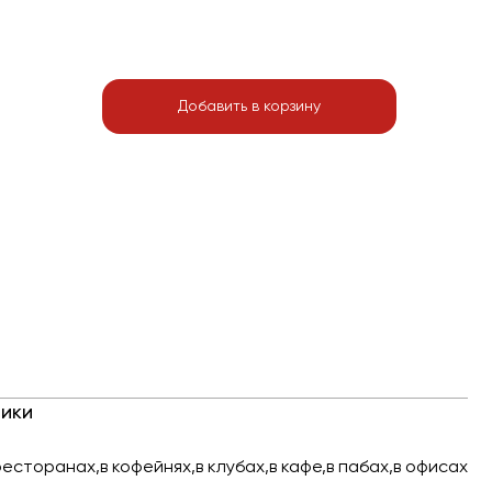
Добавить в корзину
ики
ресторанах,в кофейнях,в клубах,в кафе,в пабах,в офисах