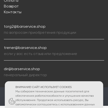
Оплата
Возврат
Контакты
torg2@barservice.shop
по вопросам приобретения продукции
trener@barservice.shop
если у вас есть отзыв или предложение
dir@barservice.shop
генеральный директор
ВНИМАНИЕ! САЙТ ИСПОЛЬЗУЕТ COOKIES
Мы собираем технические данные посетителей для
ПОЛИТИКА КОНФИДЕНЦИАЛЬНОСТИ
обеспечения работоспособности и улучшения качества
обслуживания. Продолжая использовать ресурс, Вы
2010 - 2026 © Интернет магазин Bar Service shop
автоматически соглашаетесь с использованием данных