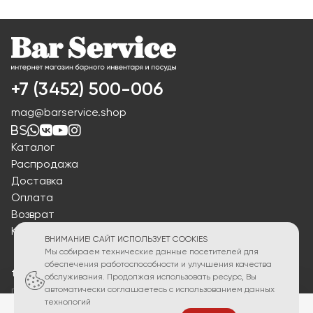
+7 (3452) 500-006
mag@barservice.shop
Каталог
Распродажа
Доставка
Оплата
Возврат
Контакты
ВНИМАНИЕ! САЙТ ИСПОЛЬЗУЕТ COOKIES
Мы собираем технические данные посетителей для
обеспечения работоспособности и улучшения качества
torg2@barservice.shop
обслуживания. Продолжая использовать ресурс, Вы
автоматически соглашаетесь с использованием данных
по вопросам приобретения продукции
технологий