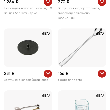
1 264 ₽
370 ₽
Емкость для какао или корицы, 150
Заглушка в холдер стальная,
мл, для бариста и дома
аксессуар для очистки
кофемашины
231 ₽
166 ₽
Заглушка в холдер (резиновая)
Ложка для латте