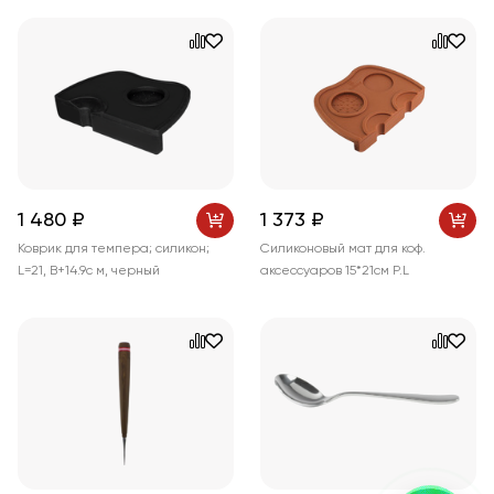
1 480 ₽
1 373 ₽
Коврик для темпера; силикон;
Силиконовый мат для коф.
L=21, В+14.9с м, черный
аксессуаров 15*21см P.L