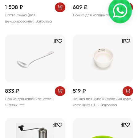
1 508 ₽
609 ₽
Латте ручка (для
Ложка для каппинга JoeFrex
декорирования) Barbossa
833 ₽
519 ₽
Ложка для каппинга, сталь
Чашка для купажирования кофе,
Classix Pro
керамика P.L. - Barbossa