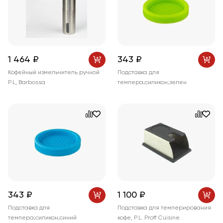
1 464 ₽
343 ₽
Кофейный измельчитель ручной
Подставка для
P.L, Barbossa
темпера;силикон;зелен
343 ₽
1 100 ₽
Подставка для
Подставка для темперирования
темпера;силикон;синий
кофе, P.L. Proff Cuisine