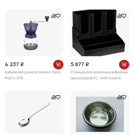
4 237 ₽
5 877 ₽
Кофемолка ручная аналог Hario
Станция для хранения кофейных
MSCS-2ТВ
аксессуаров P.L. Proff Cuisine