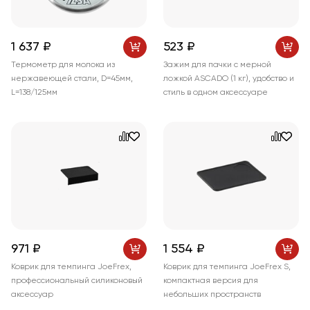
1 637 ₽
523 ₽
Термометр для молока из
Зажим для пачки с мерной
нержавеющей стали, D=45мм,
ложкой ASCADO (1 кг), удобство и
L=138/125мм
стиль в одном аксессуаре
971 ₽
1 554 ₽
Коврик для темпинга JoeFrex,
Коврик для темпинга JoeFrex S,
профессиональный силиконовый
компактная версия для
аксессуар
небольших пространств