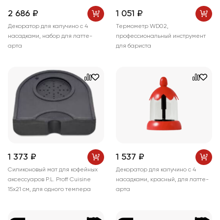
2 686 ₽
1 051 ₽
Декоратор для капучино с 4
Термометр WD02,
насадками, набор для латте-
профессиональный инструмент
арта
для бариста
1 373 ₽
1 537 ₽
Силиконовый мат для кофейных
Декоратор для капучино с 4
аксессуаров P.L. Proff Cuisine
насадками, красный, для латте-
15x21 см, для одного темпера
арта