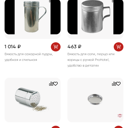
1 014 ₽
463 ₽
Емкость для сахарной пудры,
Емкость для соли, перца или
удобная и стильная
корицы с ручкой ProHotel,
удобство в деталях