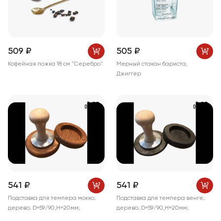
509 ₽
505 ₽
Кофейная ложка 18 см "Серебро"
Мерный стакан бариста,
Джиггер
541 ₽
541 ₽
Подставка для темпера мокко;
Подставка для темпера венге;
дерево; D=59/90,H=20мм;
дерево; D=59/90,H=20мм;