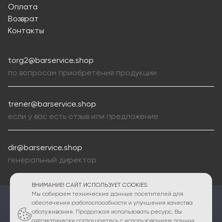
Оплата
Возврат
Контакты
torg2@barservice.shop
по вопросам приобретения продукции
trener@barservice.shop
если у вас есть отзыв или предложение
dir@barservice.shop
генеральный директор
ВНИМАНИЕ! САЙТ ИСПОЛЬЗУЕТ COOKIES
Мы собираем технические данные посетителей для
ПОЛИТИКА КОНФИДЕНЦИАЛЬНОСТИ
обеспечения работоспособности и улучшения качества
обслуживания. Продолжая использовать ресурс, Вы
2010 - 2026 © Интернет магазин Bar Service shop
автоматически соглашаетесь с использованием данных