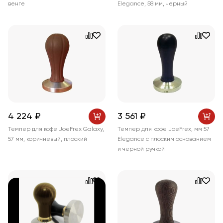
венге
Elegance, 58 мм, черный
4 224 ₽
3 561 ₽
Темпер для кофе JoeFrex Galaxy,
Темпер для кофе JoeFrex, мм 57
57 мм, коричневый, плоский
Elegance с плоским основанием
и черной ручкой