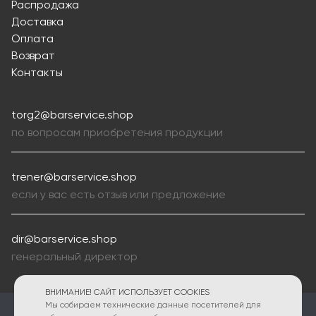
Распродажа
Доставка
Оплата
Возврат
Контакты
torg2@barservice.shop
по вопросам приобретения продукции
trener@barservice.shop
если у вас есть отзыв или предложение
dir@barservice.shop
генеральный директор
ВНИМАНИЕ! САЙТ ИСПОЛЬЗУЕТ COOKIES
Мы собираем технические данные посетителей для
ПОЛИТИКА КОНФИДЕНЦИАЛЬНОСТИ