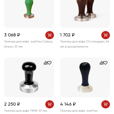
3 068 ₽
1 702 ₽
Темпер для кофе JoeFrex Calaxy
Темпер для кофе CS стандарт, 54
Green, 57 мм
мм в ассортименте
2 250 ₽
4 146 ₽
Темпер для кофе TEMP, 57 мм,
Темпер для кофе JoeFrex