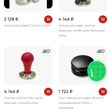
2 128 ₽
4 146 ₽
Темпер для кофе CS Элит, 54 мм
Темпер для кофе JoeFrex
Elegance, мм 58, орех, выпуклый
сталь
4 146 ₽
1 722 ₽
Темпер JoeFrex Pop, мм 53,
Пуш-темпер для кофе, 58 мм из
красный, плоский сталь
нержавеющей стали и
алюминия.