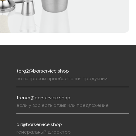
torg2@barservice.shop
по вопросам приобретения продукции
trener@barservice.shop
если у вас есть отзыв или предложение
dir@barservice.shop
генеральный директор