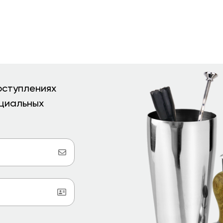
оступлениях
ециальных