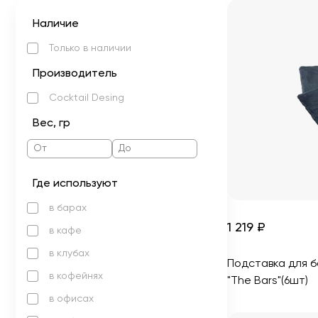
Наличие
Только в наличии
Производитель
Cocktail Desing
Вес, гр
Где используют
в барах
1 219 ₽
в кафе
в клубах
Подставка для б
в кофейнях
"The Bars"(6шт)
в офисах