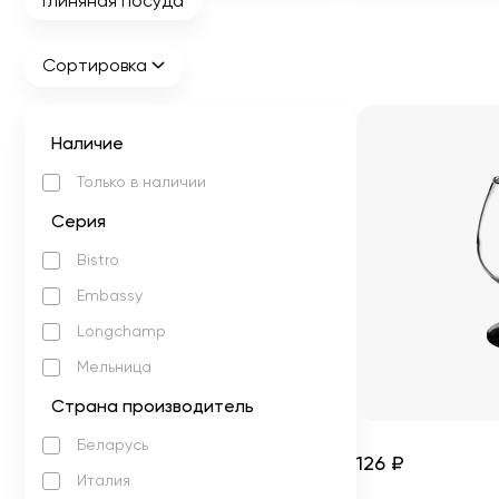
Глиняная посуда
Сортировка
Наличие
Только в наличии
Серия
Bistro
Embassy
Longchamp
Мельница
Страна производитель
Беларусь
126 ₽
Италия