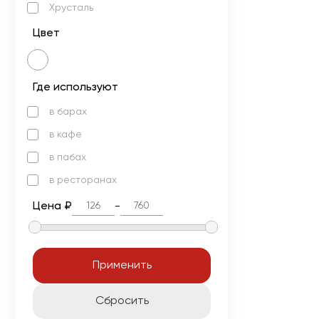
Хрусталь
Цвет
Где используют
в барах
в кафе
в пабах
в ресторанах
Цена ₽
-
Применить
Cбросить