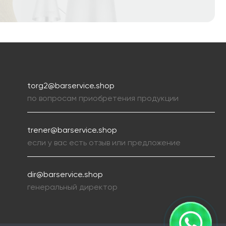
torg2@barservice.shop
по вопросам приобретения продукции
trener@barservice.shop
если у вас есть отзыв или предложение
dir@barservice.shop
генеральный директор