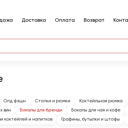
одажа
Доставка
Оплата
Возврат
Конт
е
Олд фэшн
Стопки и рюмки
Коктейльная рюмка
х вин
Бокалы для бренди
Бокалы для чая и кофе
и коктейлей и напитков
Графины, бутылки и штофы