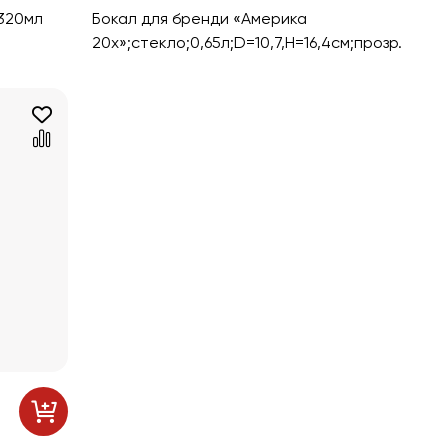
320мл
Бокал для бренди «Америка
20х»;стекло;0,65л;D=10,7,H=16,4см;прозр.