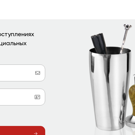
оступлениях
ециальных