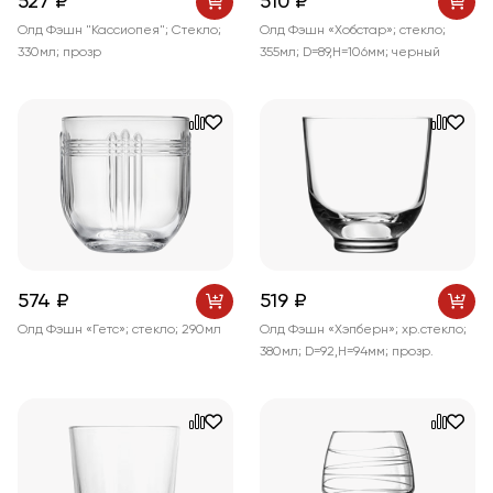
527 ₽
510 ₽
Олд Фэшн "Кассиопея"; Стекло;
Олд Фэшн «Хобстар»; стекло;
330мл; прозр
355мл; D=89,H=106мм; черный
574 ₽
519 ₽
Олд Фэшн «Гетс»; стекло; 290мл
Олд Фэшн «Хэпберн»; хр.стекло;
380мл; D=92,H=94мм; прозр.