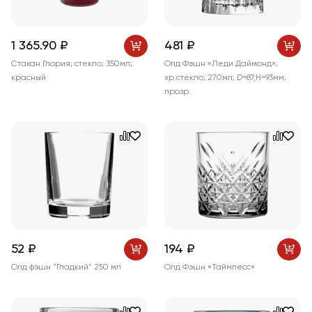
1 365
.90
₽
481 ₽
Стакан Глория; стекло; 350мл;
Олд Фэшн «Леди Даймонд»;
красный
хр.стекло; 270мл; D=87,H=93мм;
прозр.
52 ₽
194 ₽
Олд фэшн "Гладкий" 250 мл
Олд Фэшн «Таймлесс»