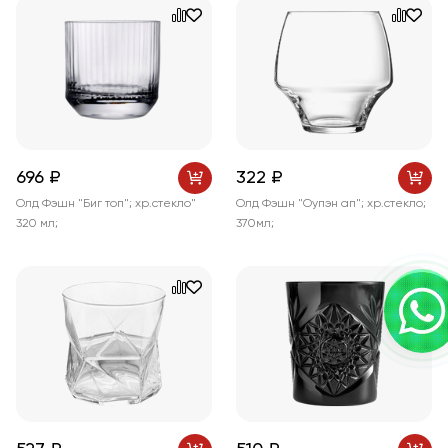
696 ₽
322 ₽
Олд Фэшн "Биг топ"; хр.стекло"
Олд Фэшн "Оупэн ап"; хр.стекло;
320 мл;
370мл;