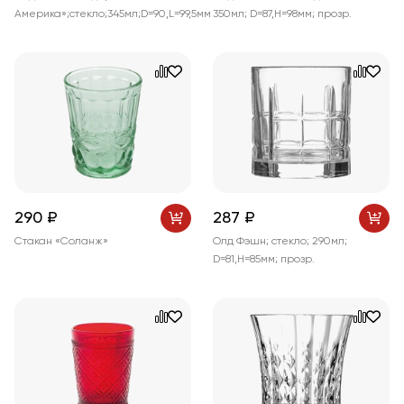
Америка»;стекло;345мл;D=90,L=99,5мм
350мл; D=87,H=98мм; прозр.
290 ₽
287 ₽
Стакан «Соланж»
Олд Фэшн; стекло; 290мл;
D=81,H=85мм; прозр.