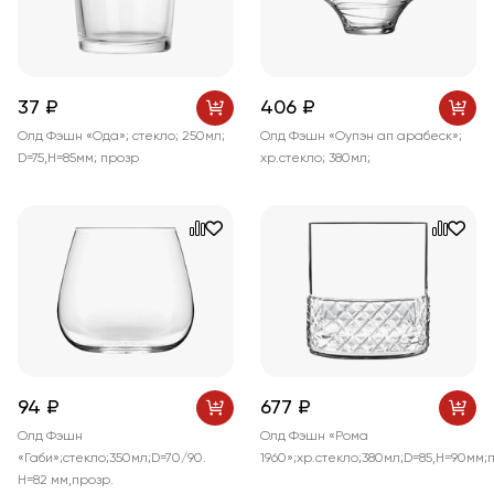
37 ₽
406 ₽
Олд Фэшн «Ода»; стекло; 250мл;
Олд Фэшн «Оупэн ап арабеск»;
D=75,H=85мм; прозр
хр.стекло; 380мл;
94 ₽
677 ₽
Олд Фэшн
Олд Фэшн «Рома
«Габи»;стекло;350мл;D=70/90.
1960»;хр.стекло;380мл;D=85,H=90мм;
H=82 мм,прозр.