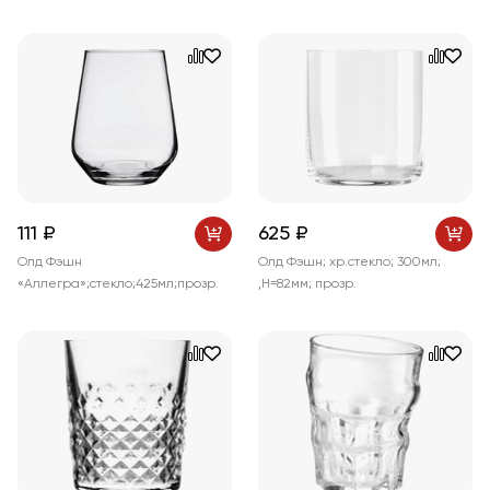
111 ₽
625 ₽
Олд Фэшн
Олд Фэшн; хр.стекло; 300мл;
«Аллегра»;стекло;425мл;прозр.
,H=82мм; прозр.