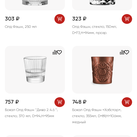
303 ₽
323 ₽
Олд Фэшн, 250 мл
Олд Фэшн; стекло; 150мл;
D=73,H=94мм; прозр.
757 ₽
748 ₽
Бокал Олд Фэшн "Дива 2.4.6.";
Бокал Олд Фэшн «Хобстар»;
стекло; 370 мл; D=94;H=95мм
стекло; 355мл; D=89,H=106мм;
медный