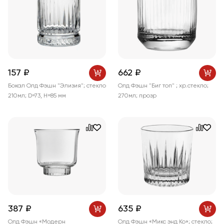
157 ₽
662 ₽
Бокал Олд Фэшн "Элизия"; стекло
Олд Фэшн "Биг топ" ; хр.стекло;
210мл; D=73, H=85 мм
270мл; прозр
387 ₽
635 ₽
Олд Фэшн «Модерн
Олд Фэшн «Микс энд Ко»; стекло;