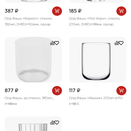
387 ₽
185 ₽
Олд Фэшн «Каратс»; стекло;
Олд Фэшн «Поп Корн»; стекло;
350мл; D=87,H=106мм; прозр.
270мл; D=87,H=98мм; прозр.
877 ₽
117 ₽
Олд Фэшн; хр.стекло; 390мл;,
Олд Фэшн «Иконик» 270мл d=70
H=88мм
h=88.5