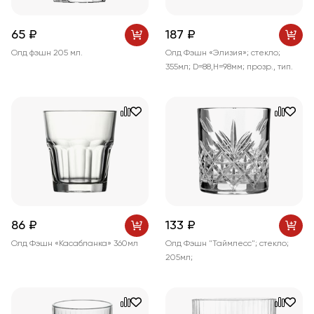
65 ₽
187 ₽
Олд фэшн 205 мл.
Олд Фэшн «Элизия»; стекло;
355мл; D=88,H=98мм; прозр., тип.
86 ₽
133 ₽
Олд Фэшн «Касабланка» 360мл
Олд Фэшн "Таймлесс"; стекло;
205мл;