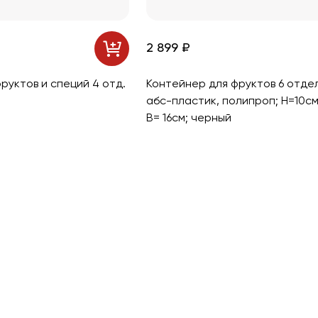
2 899 ₽
руктов и специй 4 отд.
Контейнер для фруктов 6 отде
абс-пластик, полипроп; H=10см
B= 16см; черный