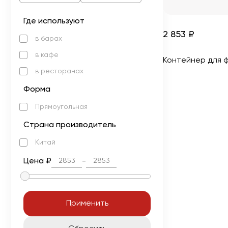
Где используют
2 853 ₽
в барах
в кафе
Контейнер для ф
в ресторанах
Форма
Прямоугольная
Страна производитель
Китай
Цена ₽
-
Применить