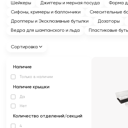
Шейкеры
Джиггеры и мерная посуда
Форма д
Сифоны, кримеры и баллончики
Смесительные б
Дропперы и Эксклюзивные бутылки
Дозаторы
Ведра для шампанского и льда
Пластиковые буты
Сортировка
Наличие
Только в наличии
Наличие крышки
Да
Нет
Количество отделений/секций
4