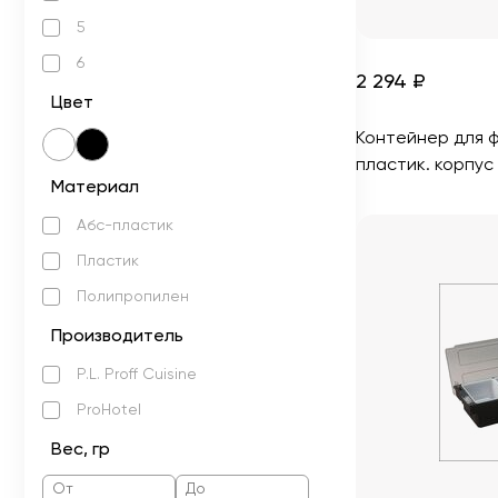
5
6
2 294 ₽
Цвет
Контейнер для ф
пластик. корпус 
Материал
Абс-пластик
Пластик
Полипропилен
Производитель
P.L. Proff Cuisine
ProHotel
Вес, гр