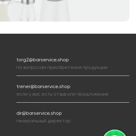
torg2@barservice.shop
по вопросам приобретения продукции
trener@barservice.shop
если у вас есть отзыв или предложение
dir@barservice.shop
генеральный директор